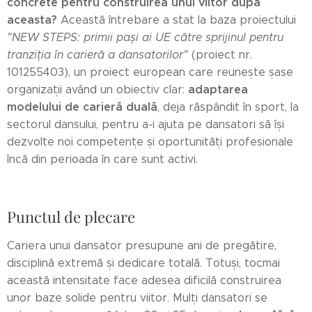
concrete pentru construirea unui viitor după
aceasta?
Această întrebare a stat la baza proiectului
"NEW STEPS: primii pași ai UE către sprijinul pentru
tranziția în carieră a dansatorilor"
(proiect nr.
101255403), un proiect european care reunește șase
adaptarea
organizații având un obiectiv clar:
modelului de carieră duală
, deja răspândit în sport, la
sectorul dansului, pentru a-i ajuta pe dansatori să își
dezvolte noi competențe și oportunități profesionale
încă din perioada în care sunt activi.
Punctul de plecare
Cariera unui dansator presupune ani de pregătire,
disciplină extremă și dedicare totală. Totuși, tocmai
această intensitate face adesea dificilă construirea
unor baze solide pentru viitor. Mulți dansatori se