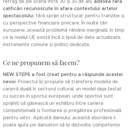
adesea fără
retrag de pe scenă între 30 și 35 de ani,
calificări recunoscute în afara contextului artelor
spectacolulu
i, fără sprijin structurat pentru tranziție și
cu perspective financiare precare. În multe țări
europene, această problemă rămâne marginală, în timp
ce la nivelul UE există încă o lipsă de date actualizate,
instrumente comune și politici dedicate.
Ce ne propunem să facem?
NEW STEPS a fost creat pentru a răspunde acestei
nevoi
. Proiectul își propune să transfere modelul de
carieră duală în sectorul cultural, un model deja testat
cu succes în sportul european, unde sportivii sunt
sprijiniți să găsească un echilibru între cariera
competițională și formarea și pregătirea profesională
pentru viitor. Aplicată dansului, această abordare îi
poate ajuta pe dansatori să își dezvolte competențe