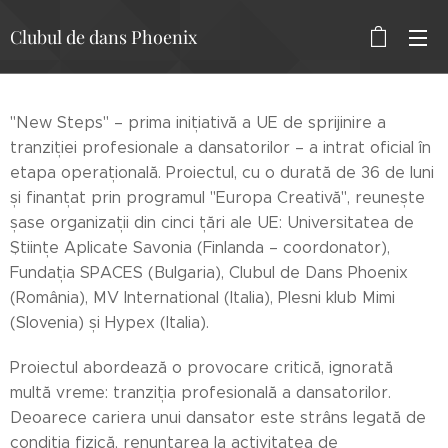
Clubul de dans Phoenix
"New Steps" – prima inițiativă a UE de sprijinire a
tranziției profesionale a dansatorilor – a intrat oficial în
etapa operațională. Proiectul, cu o durată de 36 de luni
și finanțat prin programul "Europa Creativă", reunește
șase organizații din cinci țări ale UE: Universitatea de
Științe Aplicate Savonia (Finlanda – coordonator),
Fundația SPACES (Bulgaria), Clubul de Dans Phoenix
(România), MV International (Italia), Plesni klub Mimi
(Slovenia) și Hypex (Italia).
Proiectul abordează o provocare critică, ignorată
multă vreme: tranziția profesională a dansatorilor.
Deoarece cariera unui dansator este strâns legată de
condiția fizică, renunțarea la activitatea de