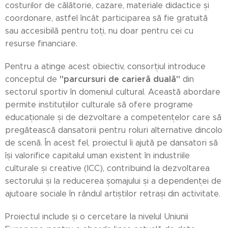
costurilor de călătorie, cazare, materiale didactice și
coordonare, astfel încât participarea să fie gratuită
sau accesibilă pentru toți, nu doar pentru cei cu
resurse financiare.
Pentru a atinge acest obiectiv, consorțiul introduce
"parcursuri de carieră duală"
conceptul de
din
sectorul sportiv în domeniul cultural. Această abordare
permite instituțiilor culturale să ofere programe
educaționale și de dezvoltare a competențelor care să
pregătească dansatorii pentru roluri alternative dincolo
de scenă. În acest fel, proiectul îi ajută pe dansatori să
își valorifice capitalul uman existent în industriile
culturale și creative (ICC), contribuind la dezvoltarea
sectorului și la reducerea șomajului și a dependenței de
ajutoare sociale în rândul artiștilor retrași din activitate.
Proiectul include și o cercetare la nivelul Uniunii