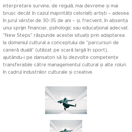
interpretare survine, de regulă, mai devreme și mai
brusc decât în ​​cazul majorității celorlalți artiști – adesea
în jurul vârstei de 30-35 de ani – și, frecvent, în absența
unui sprijin financiar, psihologic sau educațional adecvat.
"New Steps" răspunde acestei situații prin adaptarea
la domeniul cultural a conceptului de "parcursuri de
carieră duală" (utilizat pe scară largă în sport),
ajutându-i pe dansatori să își dezvolte competențe
transferabile către managementul cultural și alte roluri
în cadrul industriilor culturale și creative.