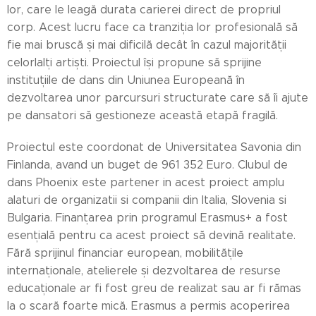
lor, care le leagă durata carierei direct de propriul
corp. Acest lucru face ca tranziția lor profesională să
fie mai bruscă și mai dificilă decât în cazul majorității
celorlalți artiști. Proiectul își propune să sprijine
instituțiile de dans din Uniunea Europeană în
dezvoltarea unor parcursuri structurate care să îi ajute
pe dansatori să gestioneze această etapă fragilă.
Proiectul este coordonat de Universitatea Savonia din
Finlanda, avand un buget de 961 352 Euro. Clubul de
dans Phoenix este partener in acest proiect amplu
alaturi de organizatii si companii din Italia, Slovenia si
Bulgaria. Finanțarea prin programul Erasmus+ a fost
esențială pentru ca acest proiect să devină realitate.
Fără sprijinul financiar european, mobilitățile
internaționale, atelierele și dezvoltarea de resurse
educaționale ar fi fost greu de realizat sau ar fi rămas
la o scară foarte mică. Erasmus a permis acoperirea