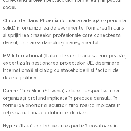
conectând artele spectacolului, formarea și impactul
social.
Clubul de Dans Phoenix
(România) adaugă experiență
solidă în organizarea de evenimente, formarea în dans
și sprijinirea traseelor profesionale care conectează
dansul, predarea dansului și managementul.
MV International
(Italia) oferă rețeaua sa europeană și
expertiza în gestionarea proiectelor UE, diseminare
internațională și dialog cu stakeholderii și factorii de
decizie politică.
Dance Club Mimi
(Slovenia) aduce perspectiva unei
organizații profund implicate în practica dansului, în
formarea tinerilor și adulților, fiind foarte implicată în
rețeaua națională a cluburilor de dans.
Hypex
(Italia) contribuie cu expertiză inovatoare în